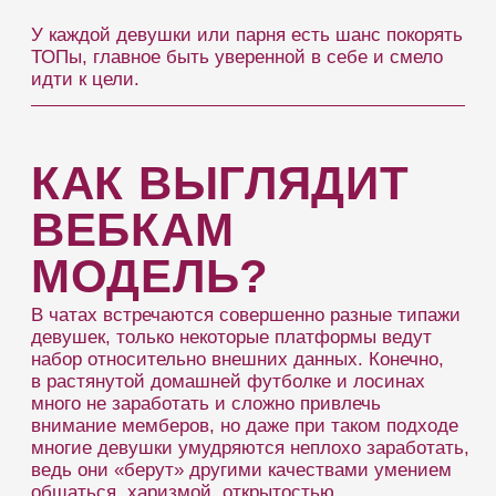
К трансляции лучше подготовиться заранее,
чтобы выглядеть на все 100%. Мемберов часто
привлекают не огромная грудь и тонкие лодыжки,
а ямочки на щеках, красивые руки, ухоженные
волосы. Также можно создать необычный образ:
нарисовать цветные стрелки, выбрать
нестандартный костюм или обувь.
КАК ПРОРАБОТАТЬ ВНЕШ
Визуально приятный контент цепляет
с первых кадров, но, если подача контента
будет скучной, то мембер быстро уйдет
с трансляции. В Интернете есть масса уроков
по макияжу и созданию образа, посмотрите
их обязательно. Мы же рекомендуем:
Выделять отдельное время на работу
1
с внешностью перед трансляцией.
Сделать выразительный макияж, так
как камера «съедает» цвета.
Выделяйте косметикой губы или
глаза, но не все сразу. Тогда макияж
2
будет смотреться органично. Если
только «перебор» — не часть вашего
облика.
Маскируйте недостатки при помощи
контуринга, хайлайтинга или простого
3
консилера. Уделяйте внимание мелочам.
Правильно настройте свет, а если
возникают проблемы с самостоятельной
настройкой — наши админы помогут
4