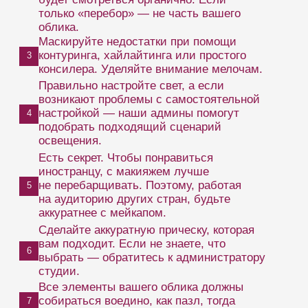
и опускает глаза «в пол». Такую малышку
хочется завоевать, заманить в приват, показать
ей все грани удовольствия. Подойдет хрупким
девушкам, которые с легкостью вживается
в роль первокурсницы.
Одежда
:
гольфы, короткие юбочки в складку,
милые хвостики, белая рубашка, шортики
и топы.
Мейкап
:
минимум косметики. Только тушь
на ресницах и блеск для губ.
Улыбчивая студентка
Типаж похож на первый вариант, только эта
девушка — с огоньком. Она много смеется
и улыбается, искренне удивляется
рассказам и смущается от непристойных
шуток. Болтает без умолку, умеет шутить.
Одежда
: юбки, платья, можно использовать
кислотные цвета, аксессуары — чем проще,
тем лучше. Кроссовки или каблуки.
Мейкап
: стрелки, блестки, контрастная
помада, распущенные волосы.
Строгая женщина
Образ «на любителя». Многие мальчишки еще
со школы мечтают о неприступной
учительнице, строгой, но одновременно
доброй. Подойдет всем без исключения,
главное правильно подчеркнуть достоинства.
Одежда
: брючные костюмы, строгие юбки,
классические блузки, очки, высокие каблуки.
Волосы собраны в пучок или хвост.