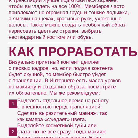
ИДЕИ ДЛЯ
СОЗДАНИЯ
ОБРАЗА
И КРЕАТИВНОГО
ШОУ
Оригинальный образ и поведение может
сделать вас популярным очень быстро.
Создавайте и чередуйте образы, которые
больше всего нравятся мемберам.
Baby face
Милая девушка, которая строит из себя
недотрогу, смущается от откровенностей