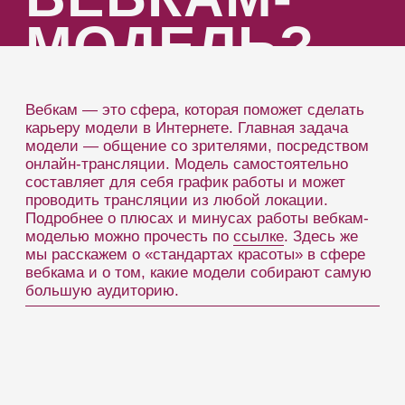
онлайн-трансляции. Модель самостоятельно
составляет для себя график работы и может
проводить трансляции из любой локации.
Подробнее о плюсах и минусах работы вебкам-
моделью можно прочесть по
ссылке
. Здесь же
мы расскажем о «стандартах красоты» в сфере
вебкама и о том, какие модели собирают самую
большую аудиторию.
ТРЕБОВАНИЯ К ВЕБКАМ М
Бытует мнение, что «веб-модель» — это
голливудская внешность с параметрами
90−60−90, роскошные волосы,
профессиональный мейк, рельефное,
подкачанное тело у парней и прочие атрибуты
«стандартизированной» красоты. Дело в том,
что успешной веб-моделью может стать
любой желающий, главное приложить
некоторые усилия по созданию интересного
образа.
Найдите свою «фишку», которая будет
цеплять собеседников, тогда зарабатывать
вы будете много, а интерес к вашему аккаунту
на сайте вебкам будет постоянным. Умение
общаться и подать себя играет большую роль,