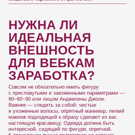
подобрать подходящий сценарий
освещения.
Есть секрет. Чтобы понравиться
иностранцу, с макияжем лучше
не перебарщивать. Поэтому, работая
5
на аудиторию других стран, будьте
аккуратнее с мейкапом.
Сделайте аккуратную прическу, которая
вам подходит. Если не знаете, что
6
выбрать — обратитесь к администратору
студии.
Все элементы вашего облика должны
собираться воедино, как пазл, тогда
7
образ будет смотреться органично.
Сделайте маникюр и педикюр. Вдруг
кому-то приглянутся ваши милые
8
пальчики на ногах.
Выбирайте оригинальные аксессуары:
очки, перчатки, чулки, кепки, шляпки. Они
9
выгодно дополнят стиль и подчеркнут
достоинства.
Работа над внешностью это не только вклад
в профессию и высокий доход,
но и возможность позаботиться о себе: стать
лучше, увереннее, ярче, найти свой стиль
и образ жизни. Походы на фитнес и йогу,
забота о своей внешности и прокачка харизмы
еще никому не вредили в повседневной жизни
или за пределами камер.