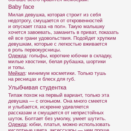
Какой бы вы сногсшибательный образ
не выбрали, основой шоу всегда остается
общение. Когда новый зритель заходит
в комнату — обязательно радостно
приветствуйте его, как будто вы встретили
своего хорошего друга или любовника.
Благодарите мемберов за чаевые и другие
знаки внимания. Кокетничайте, флиртуйте,
рассказывайте интересные истории.
ИНТЕРЬЕР
Если работаете дома, то уделите внимание
интерьеру. Ведь правильный интерьер может
выгодно подчеркнуть ваш стиль, а плохой —
разбить хорошее впечатление в дребезги.
Вывод: к трансляции нужно готовиться
тщательно. Это правило касается как парней,
так и девушек. Придумывайте новые образы:
стиль, макияж, костюм. Тогда работа в вебкам
будет приносить хороший доход, ведь желание
работать и стремление развиваться
не останутся незамеченными.