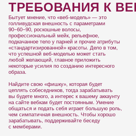
чем симпатичная внешность. Чтобы хорошо
зарабатывать, поддерживайте беседу
с мемберами.
Как же должна выглядеть модель, чтобы
ее ежемесячный доход регулярно возрастал,
а не достигал плато на отметке в 1000 $? Если
вы готовитесь к трансляции и тщательно
продумываете образ, то можете быть уверены,
что мембер станет постоянным и будет
проводить в видеочатах много времени вместе
с вами.
РОЛЬ
ВНЕШНОСТИ
В ВЕБКАМ
ИНДУСТРИИ
Кажется, что каждая вторая модель, вне
зависимости от пола, считает себя симпатичной,
но недостаточно. Всегда хочется стать еще