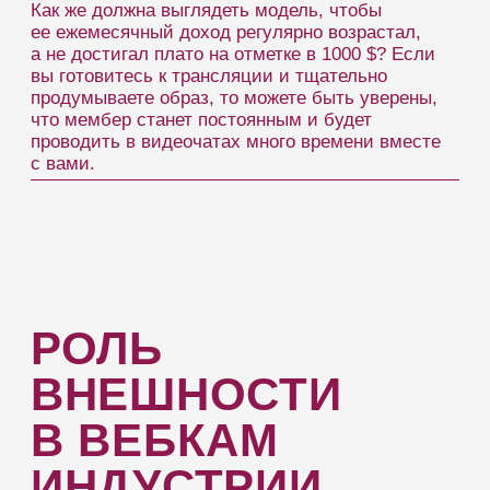
прекраснее: сбросить пару лишних килограммов,
отрастить волосы, добиться идеального цвета
лица. Если вам кажется, что ваша внешность
не подходит для работы вебкам-моделью,
то спешим вас обрадовать — вы заблуждаетесь.
Комплексы и зажатость могут уйти, если
попробовать работу моделью, тем более что
администраторы и руководство студии часто
помогают девочкам подобрать стиль. Учат
основам макияжа и подачи себя на камеру.
В зависимости от того, как выглядит модель,
определяется ее популярность. Но помните, что
у всех людей разные вкусы: кому-то нравятся
жгучие пышные брюнетки, а кому-то накачанные,
высокие, голубоглазые блондины. Тем более, что
у вас есть такое мощное оружие, как освещение
и макияж.
У каждой девушки или парня есть шанс покорять
ТОПы, главное быть уверенной в себе и смело
идти к цели.
КАК ВЫГЛЯДИТ
ВЕБКАМ
МОДЕЛЬ?