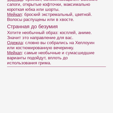
Студии
Главная
Звони:
+7 (966) 984-77-24
FAQ
О нас
Пиши:
Блог
Вакансии
Контакты
Условия
Санкт-Петербург:
м. Площадь Восстания
Начать работать
Политика конфиденциальности персональных данных
© 2026 Все права защищены