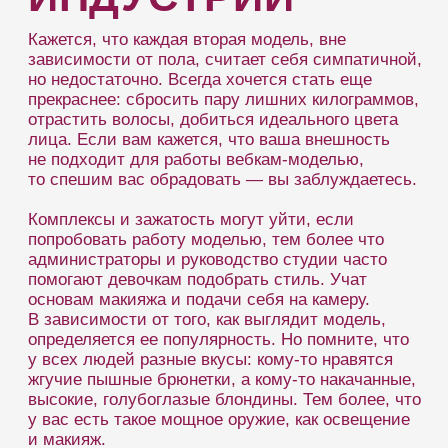
В чатах встречаются совершенно разные типажи
девушек, только некоторые платформы ведут
набор относительно внешних данных. Конечно,
в растянутой домашней футболке и лосинах
много не заработать и сложно привлечь
внимание мемберов, но даже при таком подходе
многие девушки умудряются неплохо заработать,
ведь они «берут» другими качествами умением
общаться, харизмой, открытостью.
НУЖНА ЛИ
ИДЕАЛЬНАЯ
ВНЕШНОСТЬ
ДЛЯ ВЕБКАМ
ЗАРАБОТКА?
Совсем не обязательно иметь фигуру
с пресловутыми и заезженными параметрами —
90−60−90 или лицом Анджелины Джоли.
Важнее — следить за собой: чистые
и ухоженные волосы, опрятный маникюр, легкий
макияж подходящий к образу сделают из вас
настоящую красавицу. Одежда должна быть
интересной, сидящей по фигуре, опрятной.