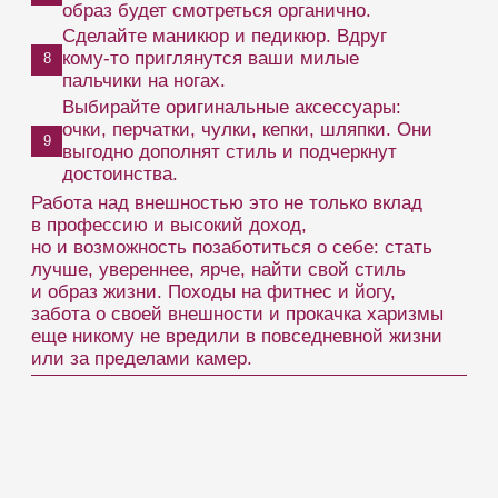
Мейкап
: яркие губы, стрелки, румяна
и контуринг. Чем более угловатое
и агрессивное лицо — тем лучше.
Секс-бомба
Секс-бомба — символ разврата, похоти,
желания. Подойдет тем, кто получает истинное
удовольствие от работы вебкам-моделью и не
боится показаться слишком пошлой.
Одежда
: броская, запоминающаяся. Высокие
сапоги, открытые кофточки, максимально
короткая юбка или шорты.
Мейкап
: броский экстремальный, цветной.
Волосы распущены или в хвосте.
Странная до безумия
Хотите необычный образ: косплей, аниме.
Значит это направление для вас.
Одежда
: словно вы собрались на Хеллоуин
или костюмированную вечеринку.
Мейкап
: самые необычные и сумасшедшие
варианты подойдут, вплоть до
использования грима.