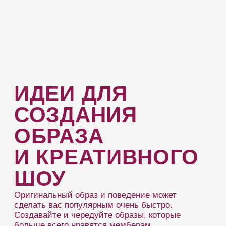
КАК ПОДГОТОВИТЬСЯ К Т
Для того, чтобы качественно провести
трансляцию нужно:
Проверить технику, настроить камеру,
1
свет, звук, проверить соединение.
Выбрать стиль, одежду и аксессуары.
2
Нанести макияж и сделать укладку.
3
Подготовьте дополнительные атрибуты,
если будете пользоваться чем-то во время
трансляции.
ОСНОВА
ХОРОШЕЙ
ТРАНСЛЯЦИИ
— ОБЩЕНИЕ